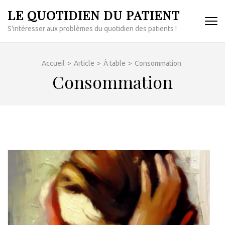
Aller
LE QUOTIDIEN DU PATIENT
au
S'intéresser aux problèmes du quotidien des patients !
contenu
(Pressez
Entrée)
Accueil
>
Article
>
À table
>
Consommation
Consommation