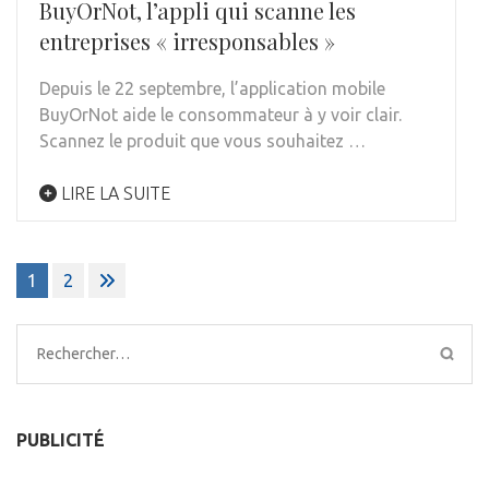
BuyOrNot, l’appli qui scanne les
entreprises « irresponsables »
Depuis le 22 septembre, l’application mobile
BuyOrNot aide le consommateur à y voir clair.
Scannez le produit que vous souhaitez …
LIRE LA SUITE
Pagination
1
2
des
publications
Rechercher :
PUBLICITÉ