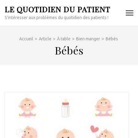
Aller
LE QUOTIDIEN DU PATIENT
au
S'intéresser aux problèmes du quotidien des patients !
contenu
(Pressez
Entrée)
Accueil
>
Article
>
À table
>
Bien manger
>
Bébés
Bébés