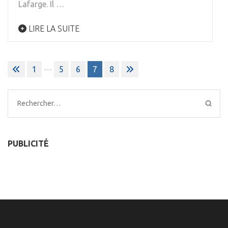
Lafarge. Il …
LIRE LA SUITE
Pagination
…
1
5
6
7
8
des
publications
Rechercher :
PUBLICITÉ