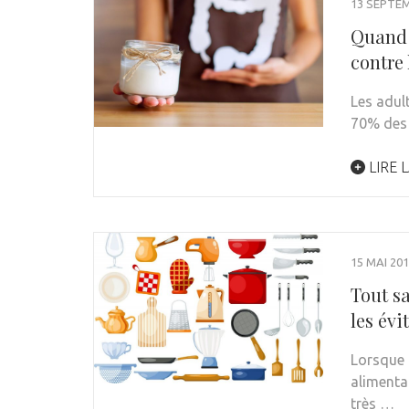
13 SEPTE
Quand n
contre 
Les adult
70% des 
LIRE L
15 MAI 20
Tout s
les évit
Lorsque 
alimenta
très …