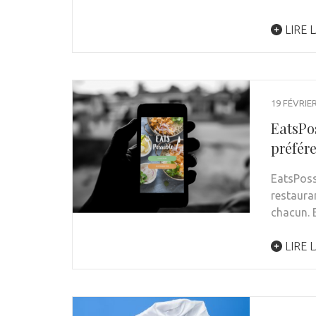
LIRE L
19 FÉVRIE
EatsPos
préfére
EatsPoss
restaura
chacun. 
LIRE L