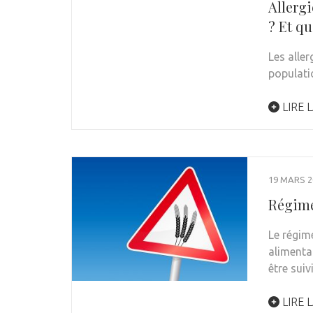
Allergi
? Et qu
Les aller
populati
LIRE L
19 MARS 2
Régime
Le régim
alimentai
être sui
LIRE L