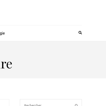
gie
ire
Rechercher :