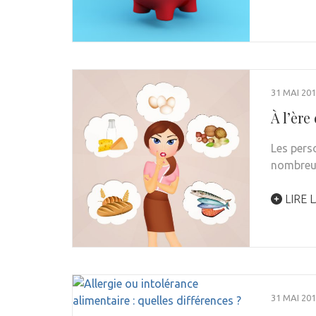
31 MAI 20
À l’ère
Les pers
nombreus
LIRE L
31 MAI 20