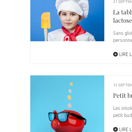
21 SEPTE
La tabl
lactos
Sans glut
personne
LIRE L
12 SEPTE
Petit b
Les into
petit bu
LIRE L