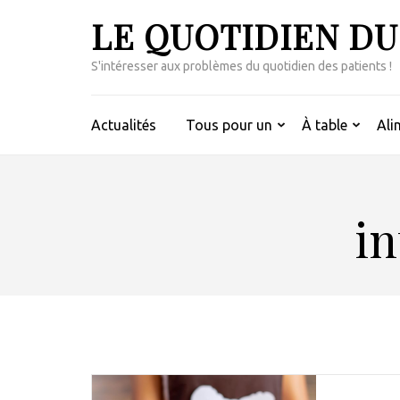
Aller
LE QUOTIDIEN DU
au
contenu
S'intéresser aux problèmes du quotidien des patients !
(Pressez
Entrée)
Actualités
Tous pour un
À table
Ali
in