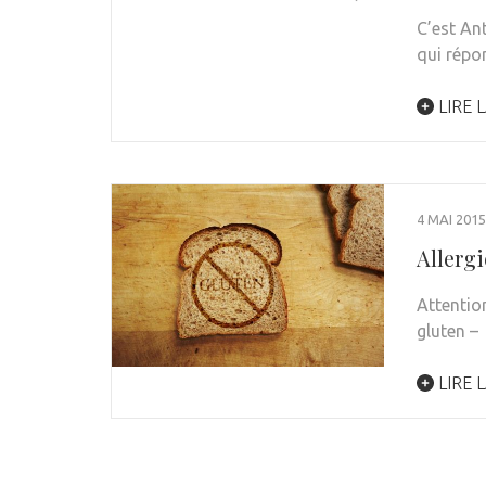
C’est An
qui répo
LIRE L
4 MAI 2015
Allergi
Attention
gluten –
LIRE L