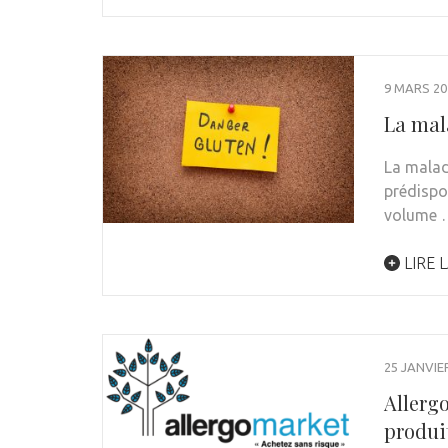
9 MARS 20
La mal
La malad
prédispo
volume 
LIRE L
25 JANVIE
Allergo
produi