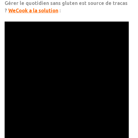
Gérer le quotidien sans gluten est source de tracas
?
WeCook a la solution
: