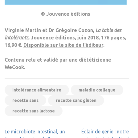
© Jouvence éditions
Virginie Martin et Dr Grégoire Cozon,
La table des
intolérants
,
Jouvence éditions
, juin 2018, 176 pages,
16,90 €.
Disponible sur le site de l’éditeur
.
Contenu relu et validé par une diététicienne
WeCook.
intolérance alimentaire
maladie cœliaque
recette sans
recette sans gluten
recette sans lactose
Navigation
Le microbiote intestinal, un
Éclair de génie : notre