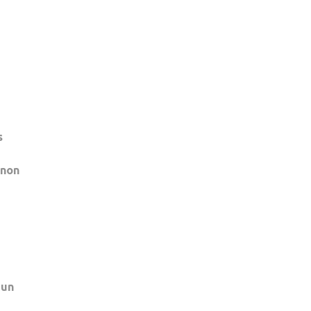
s
 non
 un