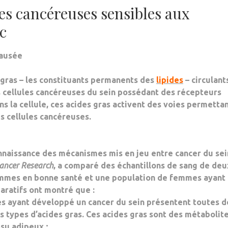
ules cancéreuses sensibles aux
c
pausée
 gras
– les constituants permanents des
lipides
–
circulant
 cellules cancéreuses du sein
possédant des
récepteurs
ans la cellule, ces acides gras activent des voies permetta
ces cellules cancéreuses
.
nnaissance des
mécanismes mis en jeu entre cancer du sei
ancer Research
, a comparé des échantillons de sang de deu
emmes en bonne santé et une population de femmes ayant
aratifs ont montré que :
 ayant développé un cancer du sein
présentent toutes d
s types d’acides gras. Ces acides gras sont des
métabolite
su adipeux ;