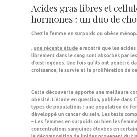
Acides gras libres et cell
hormones : un duo de cho
Chez la femme en surpoids ou obèse méno
,
une récente étude
a montré que les
acides
librement dans le sang
sont
absorbés par les
d’œstrogènes
. Une fois qu’ils ont pénétré d
croissance, la survie et la prolifération de 
Cette découverte apporte une meilleure co
obésité
. L’étude en question, publiée dans
C
types de populations : une population de f
développé un cancer du sein. Les tests comp
– Les
femmes en surpoids
ou bien les
femmes
concentrations sanguines élevées
en certain
la décomposition de lipides
provenant du tis