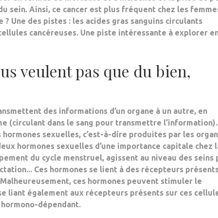
u sein. Ainsi, ce cancer est plus fréquent chez les femme
? Une des pistes : les acides gras sanguins circulants
 cellules cancéreuses. Une piste intéressante à explorer e
us veulent pas que du bien,
ransmettent des
informations d’un organe à un autre
, en
me (circulant dans le sang pour transmettre l’information).
s
hormones sexuelles
, c’est-à-dire produites par les orga
eux hormones sexuelles d’une importance capitale chez l
pement du cycle menstruel
, agissent au niveau des seins
ctation..
. Ces hormones se lient à des
récepteurs
présents
. Malheureusement, ces hormones peuvent stimuler le
e liant également aux récepteurs présents sur ces cellul
t hormono-dépendant
.