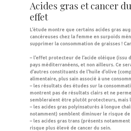
Acides gras et cancer du
effet
L’étude montre que
certains acides gras
augm
cancéreuses chez la
femme en surpoids mé
supprimer la consommation de graisses ! Ca
–
l’effet protecteur
de
l’acide oléique
(issu d
pays méditerranéens
, et non ailleurs. Ce se
d’autres constituants de l’huile d’olive (co
alimentaire, plus sain associé à une consomm
– les résultats des études sur la consommati
montrent
pas de résultats clairs
et ne permet
sembleraient être plutôt protecteurs
, mais
– les
acides gras polyinsaturés
à longue chaî
notamment)
semblent diminuer le risque
de 
– les
acides gras trans
(présents notamment 
risque plus élevé
de cancer du sein.