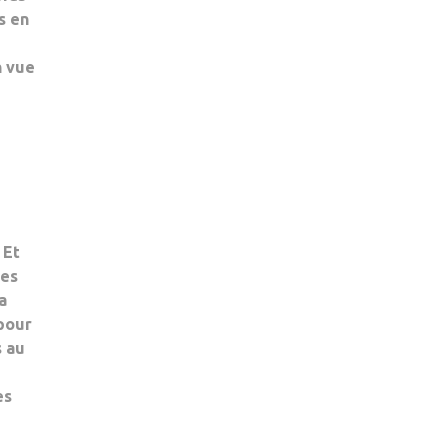
ET
s en
CANCER
DU
n vue
SEIN
NE
FONT
PAS
TOUJOURS
BON
MÉNAGE
 Et
nes
a
 pour
 au
es