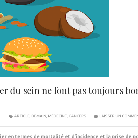
er du sein ne font pas toujours bo
ARTICLE
,
DEMAIN
,
MÉDECINE
,
CANCERS
LAISSER UN COMME
ier en termes de mortalité et d’incidence et la prise de p