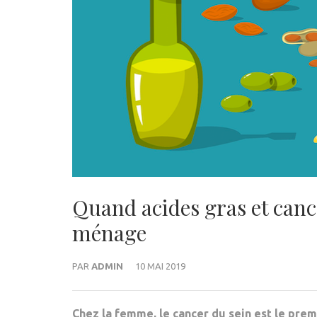
Quand acides gras et canc
ménage
PAR
ADMIN
10 MAI 2019
Chez la femme, le cancer du sein est le prem