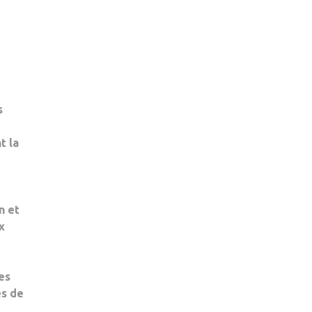
s
nt
la
n et
x
es
s de