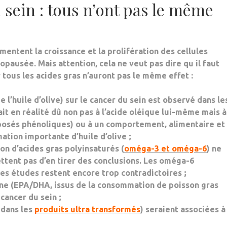
 sein : tous n’ont pas le même
entent la croissance et la prolifération des cellules
nopausée
. Mais attention, cela ne veut pas dire qu il faut
r
tous les acides gras n’auront pas le même effet
:
e l’huile d’olive) sur le cancer du sein est
observé
dans le
rait en réalité dû non pas à l’acide oléique lui-même mais à
mposés phénoliques) ou à un
comportement
, alimentaire et
ation importante d’huile d’olive ;
on d’
acides gras polyinsaturés
(
oméga-3 et oméga-6
) ne
tent pas d’en tirer des conclusions. Les
oméga-6
 les études restent encore trop contradictoires ;
ne (EPA/DHA, issus de la consommation de poisson gras
cancer du sein ;
dans les
produits ultra transformés
) seraient associées à