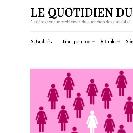
Aller
LE QUOTIDIEN DU
au
contenu
S'intéresser aux problèmes du quotidien des patients !
(Pressez
Entrée)
Actualités
Tous pour un
À table
Ali