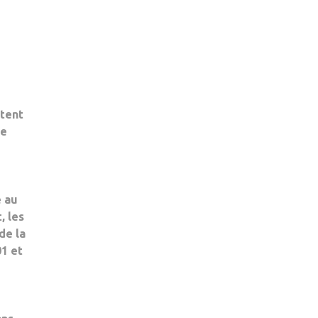
N’Y
A
PAS
D’ÂGE
POUR
LE
tent
DÉPISTAGE
ne
!
é au
, les
de la
1 et