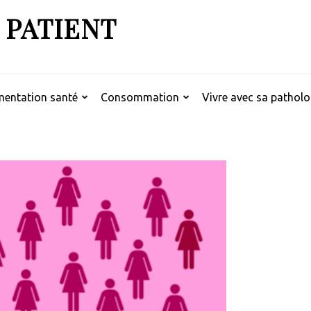
 PATIENT
mentation santé
Consommation
Vivre avec sa patholo