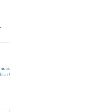
-
e nous
bien !