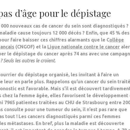
 pas d’âge pour le dépistage
8 000 nouveaux cas de cancer du sein sont diagnostiqués
?
maladie cause toujours 12 000 décès ? Enfin, que
45 % des
pour faire baisser ces chiffres alarmants que le C
ollège
rançais
(CNGOF) et la
Ligue nationale contre le cancer
aler
nuer le dépistage du cancer après 74 ans
avec une campag
 ? Seuls les autres le croient
.
courrier du dépistage organisé
, les invitant à faire un
e leur en parle plus
. Rappelons qu’un cancer du sein trait
nostic est favorable. Mais s’il est découvert tardivement
s chez la femme âgée, elles favorisent le développement 
i 7965 patientes traitées au CHU de Strasbourg entre 200
 consulte pour une tumeur du sein, il n’est pas rare que
 pas tout ! Les cancers diagnostiqués parmi ces femmes
des métastases. En bref,
plus la maladie est découverte