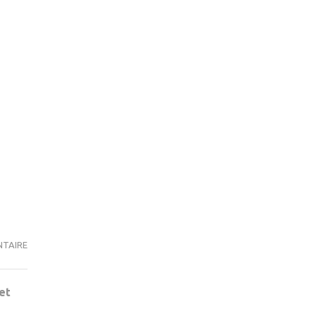
NTAIRE
CANCER
DU
SEIN
et
:
IL