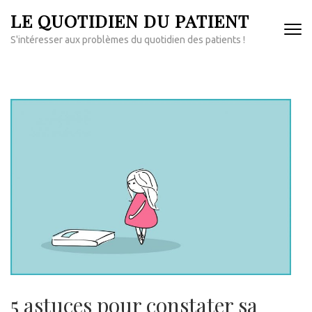
Aller
LE QUOTIDIEN DU PATIENT
au
S'intéresser aux problèmes du quotidien des patients !
contenu
(Pressez
Entrée)
5 astuces pour constater sa