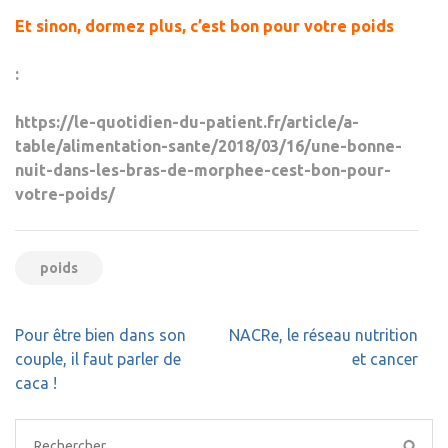
Et sinon, dormez plus, c’est bon pour votre poids
:
https://le-quotidien-du-patient.fr/article/a-
table/alimentation-sante/2018/03/16/une-bonne-
nuit-dans-les-bras-de-morphee-cest-bon-pour-
votre-poids/
poids
Navigation
Pour être bien dans son
NACRe, le réseau nutrition
de
couple, il faut parler de
et cancer
l’article
caca !
Rechercher :