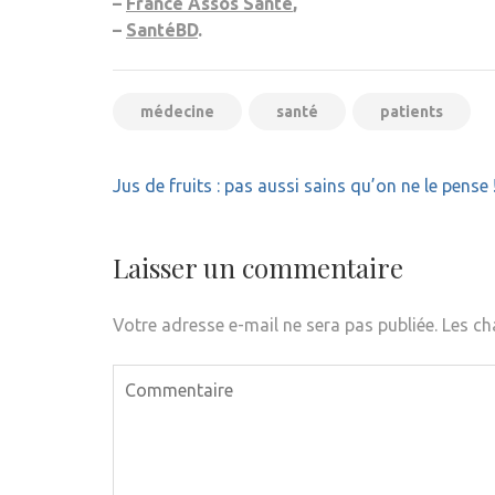
–
France Assos Santé
,
–
SantéBD
.
médecine
santé
patients
Navigation
Jus de fruits : pas aussi sains qu’on ne le pense 
de
l’article
Laisser un commentaire
Votre adresse e-mail ne sera pas publiée.
Les ch