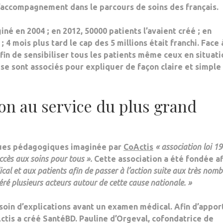
d’accompagnement dans le parcours de soins des français.
né en 2004 ; en 2012, 50000 patients l’avaient créé ; en
; 4 mois plus tard le cap des 5 millions était franchi. Face 
afin de sensibiliser tous les patients même ceux en situati
se sont associés pour expliquer de façon claire et simple
ion au service du plus grand
iques pédagogiques imaginée par
CoActis
« association loi 1
ccès aux soins pour tous
».
Cette association a été fondée af
al et aux patients afin de passer à l’action suite aux très nom
déré plusieurs acteurs autour de cette cause nationale. »
soin d’explications avant un examen médical. Afin d’appor
Actis a créé
SantéBD
. Pauline d’Orgeval, cofondatrice de