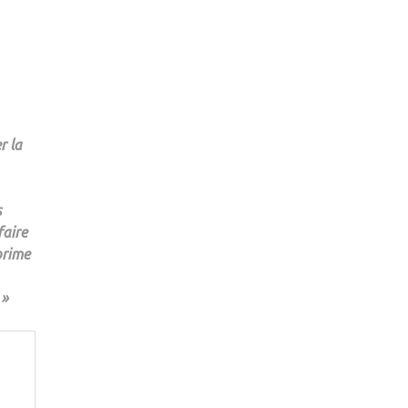
r la
s
faire
prime
 »