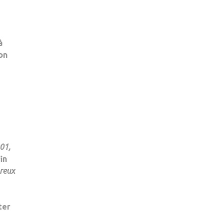
POUR
TOUS
!
à
on
901,
in
breux
ter