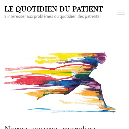
Aller
LE QUOTIDIEN DU PATIENT
au
S'intéresser aux problèmes du quotidien des patients !
contenu
(Pressez
Entrée)
Nagez, courez, marchez,