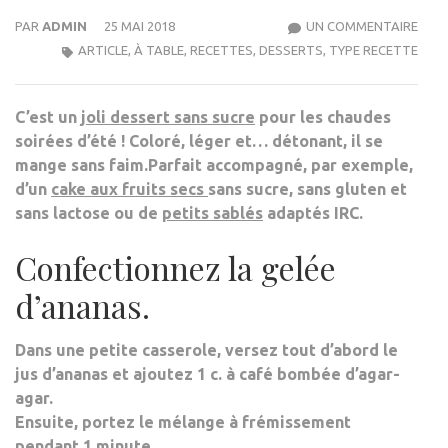
SUR
PAR
ADMIN
25 MAI 2018
UN COMMENTAIRE
VERR
ARTICLE
,
À TABLE
,
RECETTES
,
DESSERTS
,
TYPE RECETTE
ANA
GREN
C’est un
joli dessert sans sucre
pour les chaudes
SAN
soirées d’été !
Coloré, léger et… détonant, il se
SUC
mange sans faim.
Parfait accompagné, par exemple,
(AJO
d’un
cake aux fruits secs
sans sucre, sans gluten et
sans lactose ou de
petits sablés
adaptés IRC.
Confectionnez la gelée
d’ananas.
Dans une petite casserole, versez tout d’abord le
jus d’ananas et ajoutez 1 c. à café bombée d’agar-
agar.
Ensuite, portez le mélange à frémissement
pendant 1 minute.