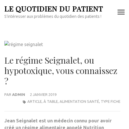
Aller
LE QUOTIDIEN DU PATIENT
au
S'intéresser aux problèmes du quotidien des patients !
contenu
(Pressez
Entrée)
Le régime Seignalet, ou
hypotoxique, vous connaissez
?
PAR
ADMIN
2 JANVIER 2019
ARTICLE
,
À TABLE
,
ALIMENTATION SANTÉ
,
TYPE FICHE
Jean Seignalet est un médecin connu pour avoir
créé un régime alimentaire appelé Nutrition