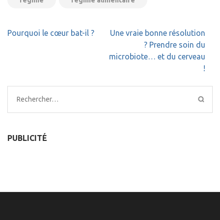
régime
régime alimentaire
Navigation
Pourquoi le cœur bat-il ?
Une vraie bonne résolution
de
? Prendre soin du
l’article
microbiote… et du cerveau
!
Rechercher :
PUBLICITÉ