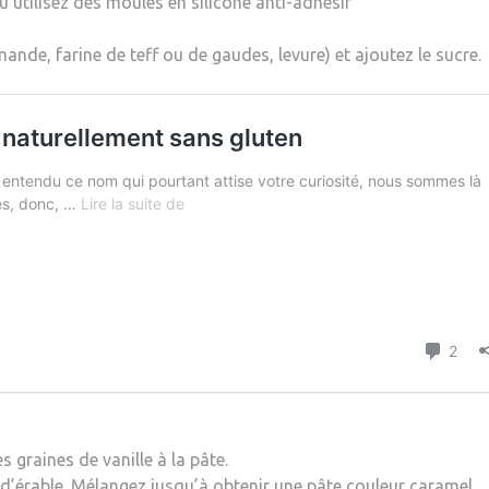
u utilisez des moules en silicone anti-adhésif
nde, farine de teff ou de gaudes, levure) et ajoutez le sucre.
s graines de vanille à la pâte.
p d’érable. Mélangez jusqu’à obtenir une pâte couleur caramel.