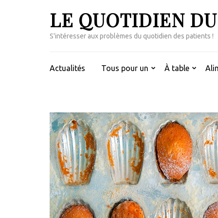
Aller
LE QUOTIDIEN DU
au
contenu
S'intéresser aux problèmes du quotidien des patients !
(Pressez
Entrée)
Actualités
Tous pour un
À table
Ali