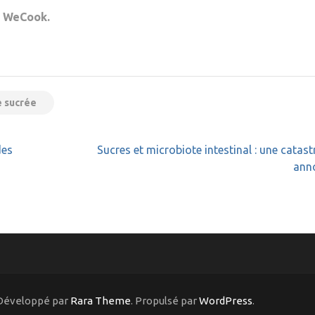
e WeCook.
e sucrée
des
Sucres et microbiote intestinal : une catas
ann
 Développé par
Rara Theme
. Propulsé par
WordPress
.