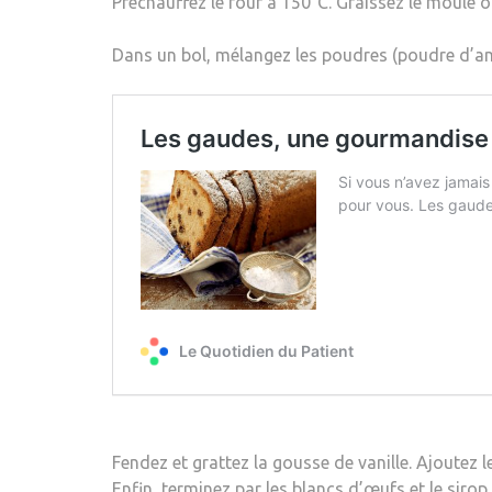
Préchauffez le four à 150°C. Graissez le moule o
Dans un bol, mélangez les poudres (poudre d’ama
Fendez et grattez la gousse de vanille. Ajoutez le
Enfin, terminez par les blancs d’œufs et le siro