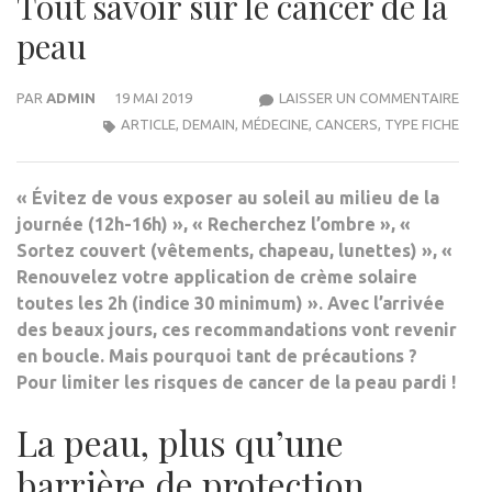
Tout savoir sur le cancer de la
peau
TOU
PAR
ADMIN
19 MAI 2019
LAISSER UN COMMENTAIRE
SAVO
ARTICLE
,
DEMAIN
,
MÉDECINE
,
CANCERS
,
TYPE FICHE
SUR
LE
« Évitez de vous exposer au soleil au milieu de la
CAN
journée (12h-16h) », « Recherchez l’ombre », «
DE
Sortez couvert (vêtements, chapeau, lunettes) », «
LA
Renouvelez votre application de crème solaire
PEA
toutes les 2h (indice 30 minimum) ». Avec l’arrivée
des beaux jours, ces recommandations vont revenir
en boucle. Mais pourquoi tant de précautions ?
Pour limiter les risques de cancer de la peau pardi !
La peau, plus qu’une
barrière de protection