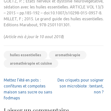
GOETZ, P. ; États nerveux et dystonie neurovégétative,
sédation avec les huiles essentielles. ARTICLE VOL 13/3
– 2015 – pp.185-192 – doi:10.1007/s10298-015-0957-8.
MILLET, F ; 2015. Le grand guide des huiles essentielles.
Editions Marabout, 978-2501101301.
(
Article mis à jour le 10 aout 2018
)
huiles essentielles
aromathérapie
aromathérapie et cuisine
Navigation
Mettez l’été en pots :
Des criquets pour soigner
de
confitures et compotes
son microbiote : tentant,
l’article
maison sans sucre ou sans
non ?
fodmaps
Laisser un commentaire