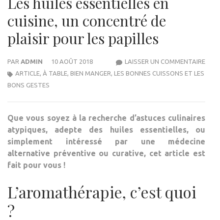
Les huiles essentielles en
cuisine, un concentré de
plaisir pour les papilles
LES
PAR
ADMIN
10 AOÛT 2018
LAISSER UN COMMENTAIRE
HUIL
ARTICLE
,
À TABLE
,
BIEN MANGER
,
LES BONNES CUISSONS ET LES
ESSE
BONS GESTES
EN
CUIS
Que vous soyez à la recherche d’astuces culinaires
UN
atypiques, adepte des huiles essentielles, ou
CON
simplement intéressé par une médecine
DE
alternative préventive ou curative, cet article est
PLAI
fait pour vous !
POU
LES
L’aromathérapie, c’est quoi
PAPI
?