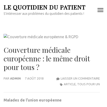
Aller
LE QUOTIDIEN DU PATIENT
au
S'intéresser aux problèmes du quotidien des patients !
contenu
(Pressez
Entrée)
Couverture médicale
européenne : le même droit
pour tous ?
COU
PAR
ADMIN
7 AOÛT 2018
LAISSER UN COMMENTAIRE
MÉDI
ARTICLE
,
TOUS POUR UN
EUR
:
Malades de l’union européenne
LE
MÊM