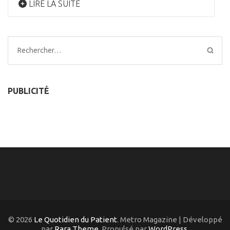
LIRE LA SUITE
Rechercher :
PUBLICITÉ
© 2026
Le Quotidien du Patient
. Metro Magazine | Développé
par
Rara Theme
. Propulsé par
WordPress
.