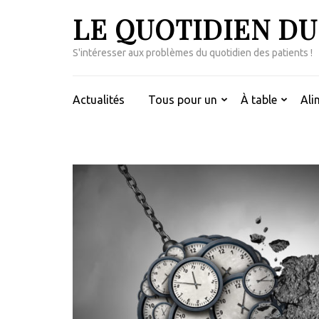
Aller
LE QUOTIDIEN DU
au
contenu
S'intéresser aux problèmes du quotidien des patients !
(Pressez
Entrée)
Actualités
Tous pour un
À table
Ali