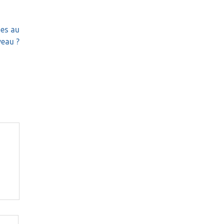
CENTRAL ?
ses au
veau ?