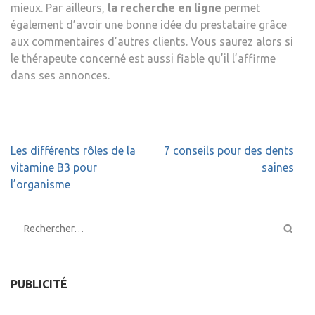
mieux. Par ailleurs,
la recherche en ligne
permet
également d’avoir une bonne idée du prestataire grâce
aux commentaires d’autres clients. Vous saurez alors si
le thérapeute concerné est aussi fiable qu’il l’affirme
dans ses annonces.
Navigation
Les différents rôles de la
7 conseils pour des dents
de
vitamine B3 pour
saines
l’article
l’organisme
Rechercher :
PUBLICITÉ