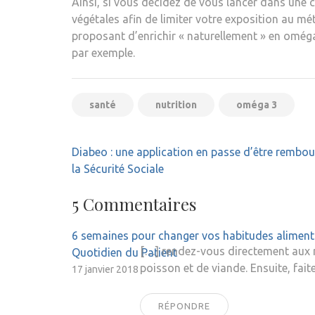
Ainsi, si vous décidez de vous lancer dans une
végétales afin de limiter votre exposition au mé
proposant d’enrichir « naturellement » en omé
par exemple.
santé
nutrition
oméga 3
Navigation
Diabeo : une application en passe d’être rembou
de
la Sécurité Sociale
l’article
5 Commentaires
6 semaines pour changer vos habitudes alimentair
[…] rendez-vous directement aux ray
Quotidien du Patient
poisson et de viande. Ensuite, fait
17 janvier 2018
RÉPONDRE