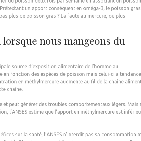
 du poisson deux fois par semaine en associant un poisson
 Prétextant un apport conséquent en oméga-3, le poisson gras
s plus de poisson gras ? La faute au mercure, ou plus
n lorsque nous mangeons du
pale source d’exposition alimentaire de l’homme au
e en fonction des espèces de poisson mais celui-ci a tendance
entration en méthylmercure augmente au fil de la chaîne alimen
te chaîne.
e et peut générer des troubles comportementaux légers. Mais 
ion, l’ANSES estime que l’apport en méthylmercure est inférieu
néfices sur la santé, l’ANSES n’interdit pas sa consommation 