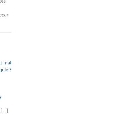
ces
s
oeur
st mal
gulé ?
e
 […]