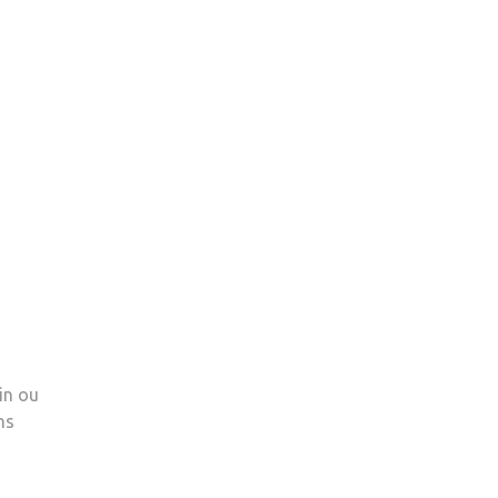
in ou
ns