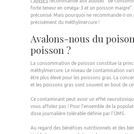
L’
ANSES
recommande aux adultes “de consommer
forte teneur en oméga-3 et un poisson maigre”.
préconisé. Mais pourquoi ne recommande-t-on pa
précisément du méthylmercure !
Avalons-nous du poiso
poisson ?
La consommation de poisson constitue la princi
méthylmercure. Le niveau de contamination vari
être plus élevé pour les poissons gras. La conc
et les poissons gras sont souvent en bout de cet
Ce contaminant peut avoir un effet neurotoxiqu
vous affolez pas ! Pour l’ensemble de la populat
dose journalière tolérable définie par l’OMS.
Au regard des bénéfices nutritionnels et des bé