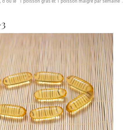
’où le “1 poisson gras et 1 poisson maigre par semaine”.
-3