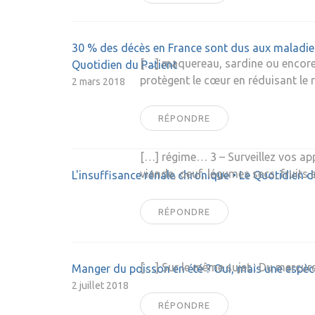
30 % des décès en France sont dus aux maladies 
[…] maquereau, sardine ou encore 
Quotidien du Patient
protègent le cœur en réduisant le r
2 mars 2018
RÉPONDRE
[…] régime… 3 – Surveillez vos app
viande, oeuf, légumes secs, fruits
L'insuffisance rénale chronique • Le Quotidien d
RÉPONDRE
[…] Sur le même sujet : Du mercur
Manger du poisson en été ? Oui, mais une espèc
2 juillet 2018
RÉPONDRE