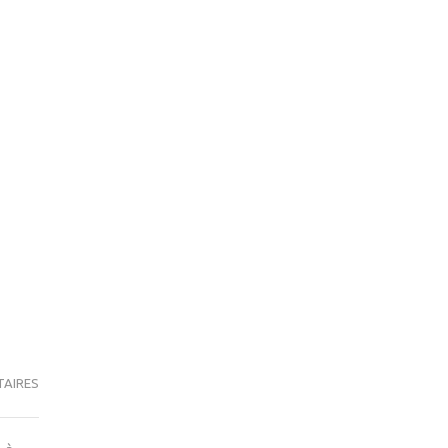
AIRES
SUR
DU
POISON