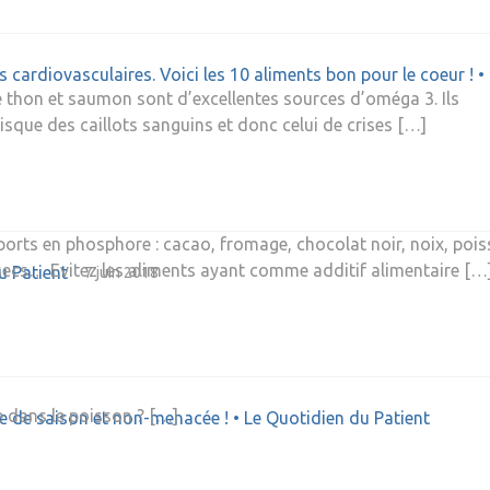
cardiovasculaires. Voici les 10 aliments bon pour le coeur ! •
thon et saumon sont d’excellentes sources d’oméga 3. Ils
isque des caillots sanguins et donc celui de crises […]
orts en phosphore : cacao, fromage, chocolat noir, noix, pois
 secs… Evitez les aliments ayant comme additif alimentaire […
u Patient
7 juin 2018
e dans le poisson ? […]
e de saison et non-menacée ! • Le Quotidien du Patient