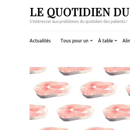
Aller
LE QUOTIDIEN DU
au
contenu
S'intéresser aux problèmes du quotidien des patients !
(Pressez
Entrée)
Actualités
Tous pour un
À table
Ali