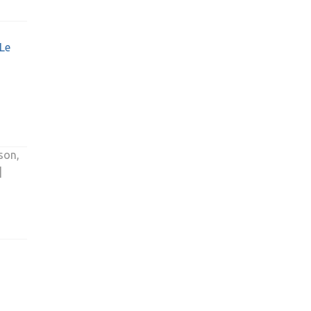
 Le
son,
]