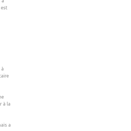
 à
OU
 est
DU
POISSON
DANS
NOS
ASSIETTES,
AU
NOM
DES
OMÉGA-
 à
3
taire
?
ne
r à la
mais a