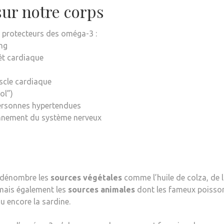
sur notre corps
 protecteurs des oméga-3 :
ang
êt cardiaque
scle cardiaque
ol”)
personnes hypertendues
onnement du système nerveux
 dénombre les
sources végétales
comme l’huile de colza, de l
, mais également les
sources animales
dont les fameux poisso
 encore la sardine.