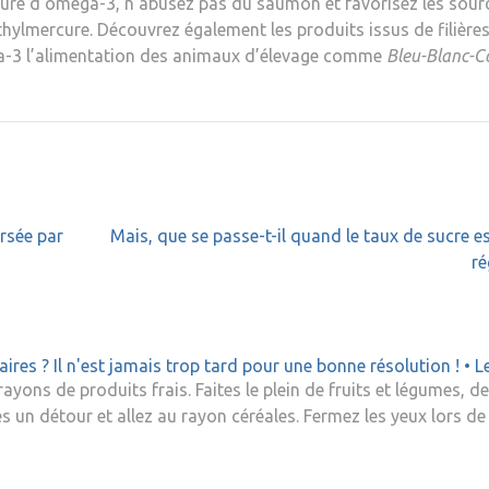
 cure d’oméga-3, n’abusez pas du saumon et favorisez les sour
thylmercure. Découvrez également les produits issus de filière
ga-3 l’alimentation des animaux d’élevage comme
Bleu-Blanc-C
rsée par
Mais, que se passe-t-il quand le taux de sucre e
ré
es ? Il n'est jamais trop tard pour une bonne résolution ! • L
ons de produits frais. Faites le plein de fruits et légumes, de
es un détour et allez au rayon céréales. Fermez les yeux lors de