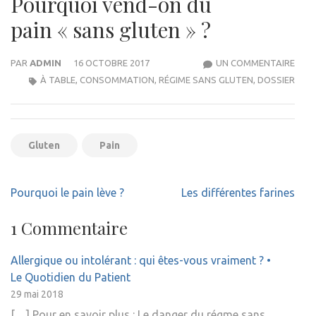
Pourquoi vend-on du
pain « sans gluten » ?
SUR
PAR
ADMIN
16 OCTOBRE 2017
UN COMMENTAIRE
POU
À TABLE
,
CONSOMMATION
,
RÉGIME SANS GLUTEN
,
DOSSIER
VEN
ON
DU
Gluten
Pain
PAIN
GLUT
Navigation
Pourquoi le pain lève ?
Les différentes farines
de
l’article
1 Commentaire
Allergique ou intolérant : qui êtes-vous vraiment ? •
Le Quotidien du Patient
29 mai 2018
[…] Pour en savoir plus : Le danger du régme sans